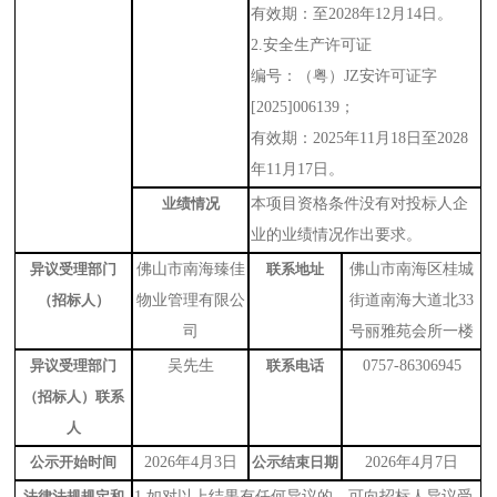
有效期
：至
2028年12月14日。
2.安全生产许可证
编号：（粤）
JZ安许可证字
[2025]006139；
有效期：
2025年11月18日至2028
年11月17日。
业绩情况
本项目资格条件没有对
投标人企
业
的业绩
情况
作出要求。
异议受理部门
佛山市南海臻佳
联系地址
佛山市南海区桂城
（招标人）
物业管理有限公
街道南海大道北
33
司
号丽雅苑会所一楼
异议受理部门
吴先生
联系电话
0757-86306945
（招标人）联系
人
公示开始时间
2026年4月3日
公示结束日期
2026年4月7日
法律法规规定和
1.如对以上结果有任何异议的，可向招标人异议受