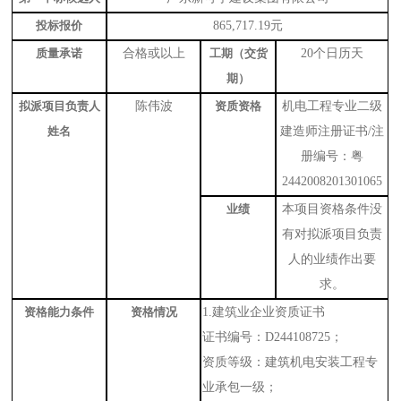
投标报价
865,717.19元
质量承诺
合格或以上
工期（交货
20个日历天
期）
拟派项目负责人
陈伟波
资质资格
机电工程专业
二级
姓名
建造师注册证书
/注
册编号
：粤
2442008201301065
业绩
本项目资格条件没
有对拟派项目负责
人的业绩作出要
求。
资格能力条件
资格情况
1.建筑业企业资质证书
证书编号：
D244108725；
资质
等级
：
建筑机电安装工程专
业承包一级
；